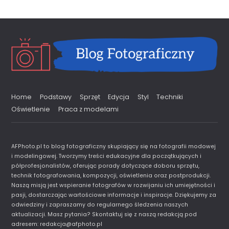
modowej: podstawowe
ustawienia aparatu, które
musisz znać!
Ustawienia aparatu dla mody Aparat
fotograficzny zdjęcia modowe Jak
usprawnić sesję fashion […]
Read More
Home
Podstawy
Sprzęt
Edycja
Styl
Techniki
Oświetlenie
Praca z modelami
AFPhoto.pl to blog fotograficzny skupiający się na fotografii modowej
i modelingowej. Tworzymy treści edukacyjne dla początkujących i
półprofesjonalistów, oferując porady dotyczące doboru sprzętu,
technik fotografowania, kompozycji, oświetlenia oraz postprodukcji.
Naszą misją jest wspieranie fotografów w rozwijaniu ich umiejętności i
pasji, dostarczając wartościowe informacje i inspiracje. Dziękujemy za
odwiedziny i zapraszamy do regularnego śledzenia naszych
aktualizacji. Masz pytania? Skontaktuj się z naszą redakcją pod
adresem:
redakcja@afphoto.pl