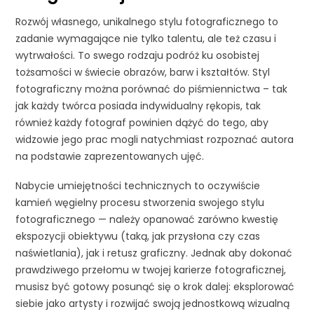
Rozwój własnego, unikalnego stylu fotograficznego to
zadanie wymagające nie tylko talentu, ale też czasu i
wytrwałości. To swego rodzaju podróż ku osobistej
tożsamości w świecie obrazów, barw i kształtów. Styl
fotograficzny można porównać do piśmiennictwa – tak
jak każdy twórca posiada indywidualny rękopis, tak
również każdy fotograf powinien dążyć do tego, aby
widzowie jego prac mogli natychmiast rozpoznać autora
na podstawie zaprezentowanych ujęć.
Nabycie umiejętności technicznych to oczywiście
kamień węgielny procesu stworzenia swojego stylu
fotograficznego — należy opanować zarówno kwestię
ekspozycji obiektywu (taką, jak przysłona czy czas
naświetlania), jak i retusz graficzny. Jednak aby dokonać
prawdziwego przełomu w twojej karierze fotograficznej,
musisz być gotowy posunąć się o krok dalej: eksplorować
siebie jako artysty i rozwijać swoją jednostkową wizualną