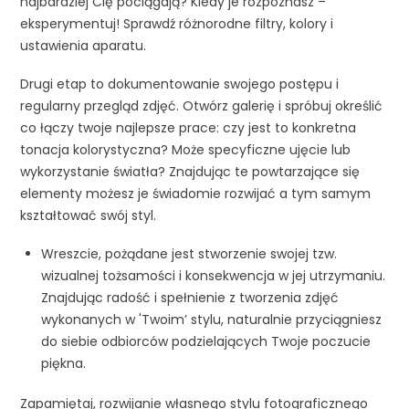
najbardziej Cię pociągają? Kiedy je rozpoznasz –
eksperymentuj! Sprawdź różnorodne filtry, kolory i
ustawienia aparatu.
Drugi etap to dokumentowanie swojego postępu i
regularny przegląd zdjęć. Otwórz galerię i spróbuj określić
co łączy twoje najlepsze prace: czy jest to konkretna
tonacja kolorystyczna? Może specyficzne ujęcie lub
wykorzystanie światła? Znajdując te powtarzające się
elementy możesz je świadomie rozwijać a tym samym
kształtować swój styl.
Wreszcie, pożądane jest stworzenie swojej tzw.
wizualnej tożsamości i konsekwencja w jej utrzymaniu.
Znajdując radość i spełnienie z tworzenia zdjęć
wykonanych w 'Twoim’ stylu, naturalnie przyciągniesz
do siebie odbiorców podzielających Twoje poczucie
piękna.
Zapamiętaj, rozwijanie własnego stylu fotograficznego