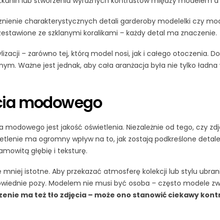
tkanin lub stworzenia wyraźnych kontrastów między modelem a
znienie charakterystycznych detali garderoby modelelki czy mod
zestawione ze szklanymi koralikami – każdy detal ma znaczenie.
izacji – zarówno tej, którą model nosi, jak i całego otoczenia. 
ym. Ważne jest jednak, aby cała aranżacja była nie tylko ładna
ęcia modowego
dowego jest jakość oświetlenia. Niezależnie od tego, czy zdje
ietlenie ma ogromny wpływ na to, jak zostają podkreślone detal
mowitą głębię i teksturę.
niej istotne. Aby przekazać atmosferę kolekcji lub stylu ubrani
wiednie pozy. Modelem nie musi być osoba – często modele zwie
enie ma też tło zdjęcia – może ono stanowić ciekawy kontra