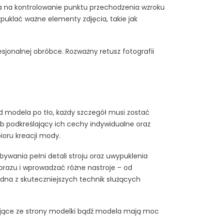
 na kontrolowanie punktu przechodzenia wzroku
uklać ważne elementy zdjęcia, takie jak
jonalnej obróbce. Rozważny retusz fotografii
 modela po tło, każdy szczegół musi zostać
ób podkreślający ich cechy indywidualne oraz
oru kreacji mody.
wania pełni detali stroju oraz uwypuklenia
brazu i wprowadzać różne nastroje – od
dna z skuteczniejszych technik służących
ące ze strony modelki bądź modela mają moc