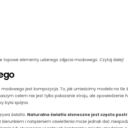
sze topowe elementy udanego zdjęcia modowego. Czytaj dalej!
wego
odowego jest kompozycja. To, jak umieścimy modela na tle śro
aszym celem nie jest tylko pokazanie stroju, ale opowiedzenie h
y była spójna.
grywa światło.
Naturalne światło słoneczne jest często post
kierunkiem i natężeniem oświetlenia może jednak dać niespodzi