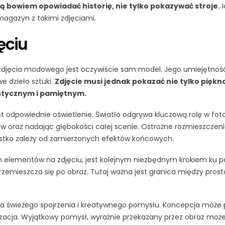
ą bowiem opowiadać historię, nie tylko pokazywać stroje.
I
magazyn z takimi zdjęciami.
ęciu
djęcia modowego jest oczywiście sam model. Jego umiejętność
e dzieło sztuki.
Zdjęcie musi jednak pokazać nie tylko piękn
entycznym i pamiętnym.
odpowiednie oświetlenie. Światło odgrywa kluczową rolę w fotog
 oraz nadając głębokości całej scenie. Ostrożne rozmieszczeni
zystko zależy od zamierzonych efektów końcowych.
h elementów na zdjęciu, jest kolejnym niezbędnym krokiem ku p
przemieszcza się po obraz. Tutaj ważna jest granica między pros
świeżego spojrzenia i kreatywnego pomysłu. Koncepcja może p
alizacja. Wyjątkowy pomysł, wyraźnie przekazany przez obraz moż