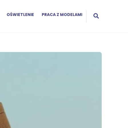
Search
OŚWIETLENIE
PRACA Z MODELAMI