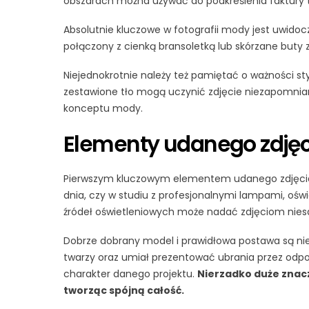
obszarach można używać do podkreślenia faktury 
Absolutnie kluczowe w fotografii mody jest uwidoc
połączony z cienką bransoletką lub skórzane buty 
Niejednokrotnie należy też pamiętać o ważności styl
zestawione tło mogą uczynić zdjęcie niezapomnian
konceptu mody.
Elementy udanego zdj
Pierwszym kluczowym elementem udanego zdjęcia mo
dnia, czy w studiu z profesjonalnymi lampami, ośw
źródeł oświetleniowych może nadać zdjęciom niesa
Dobrze dobrany model i prawidłowa postawa są nie m
twarzy oraz umiał prezentować ubrania przez odpo
charakter danego projektu.
Nierzadko duże znacz
tworząc spójną całość.