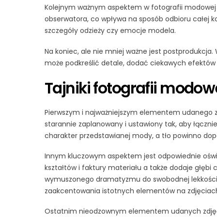
Kolejnym ważnym aspektem w fotografii modowej 
obserwatora, co wpływa na sposób odbioru całej k
szczegóły odzieży czy emocje modela.
Na koniec, ale nie mniej ważne jest postprodukcja
może podkreślić detale, dodać ciekawych efektów 
Tajniki fotografii modow
Pierwszym i najważniejszym elementem udanego zd
starannie zaplanowany i ustawiony tak, aby łączni
charakter przedstawianej mody, a tło powinno dop
Innym kluczowym aspektem jest odpowiednie oświet
kształtów i faktury materiału a także dodaje głęb
wymuszonego dramatyzmu do swobodnej lekkości czy
zaakcentowania istotnych elementów na zdjęcia
Ostatnim nieodzownym elementem udanych zdjęć 