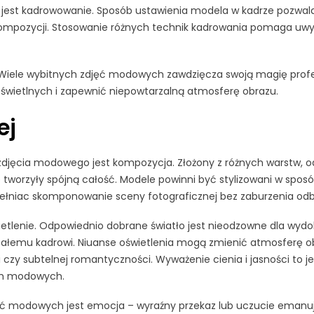
jest kadrowowanie. Sposób ustawienia modela w kadrze pozwala
ompozycji. Stosowanie różnych technik kadrowania pomaga uwyp
. Wiele wybitnych zdjęć modowych zawdzięcza swoją magię profes
świetlnych i zapewnić niepowtarzalną atmosferę obrazu.
ej
jęcia modowego jest kompozycja. Złożony z różnych warstw, od
e tworzyły spójną całość. Modele powinni być stylizowani w spos
ełniac skomponowanie sceny fotograficznej bez zaburzenia odbi
lenie. Odpowiednio dobrane światło jest nieodzowne dla wydoby
i całemu kadrowi. Niuanse oświetlenia mogą zmienić atmosferę o
 subtelnej romantyczności. Wyważenie cienia i jasności to je
ch modowych.
modowych jest emocja – wyraźny przekaz lub uczucie emanuj