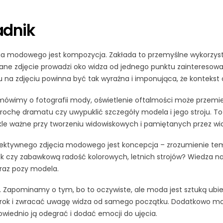
adnik
modowego jest kompozycja. Zakłada to przemyślne wykorzystani
ne zdjęcie prowadzi oko widza od jednego punktu zainteresowa
u na zdjęciu powinna być tak wyraźna i imponująca, że kontekst
 mówimy o fotografii mody, oświetlenie oftalmości może przemie
 trochę dramatu czy uwypuklić szczegóły modela i jego stroju. T
le ważne przy tworzeniu widowiskowych i pamiętanych przez wid
tywnego zdjęcia modowego jest koncepcja – zrozumienie temat
 czy zabawkową radość kolorowych, letnich strojów? Wiedza n
oraz pozy modela.
e. Zapominamy o tym, bo to oczywiste, ale moda jest sztuką ubie
rok i zwracać uwagę widza od samego początku. Dodatkowo mod
owiednio ją odegrać i dodać emocji do ujęcia.