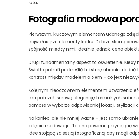
lata.
Fotografia modowa por
Pierwszym, kluczowym elementem udanego zdjęcia 
najważniejsze elementy kadru. Dobrze skomponowa
spójność między nimi. Idealnie jednak, cena obiekt
Drugi fundamentalny aspekt to oświetlenie. Kiedy
Światło potrafi podkreślić teksturę ubrania, dodać
kontrast między modelem a tłem – co jest niezwyk
Kolejnym nieodzownym elementem utworzenia efek
ma pokazać surową elegancję formalnych sukienek
pomoże w wyborze odpowiedniej lokacji, stylizacji 
Na koniec, ale nie mniej ważne – jest samo ubrani
zdjęcia modowego. To ono powinno przyciągać wz
idee stojącą za sesją fotograficzną, aby mogli odp