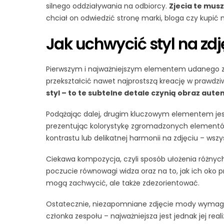
silnego oddziaływania na odbiorcy.
Zjecia te musz
chciał on odwiedzić stronę marki, bloga czy kupić 
Jak uchwycić styl na zdj
Pierwszym i najważniejszym elementem udanego z
przekształcić nawet najprostszą kreację w prawdziw
styl – to te subtelne detale czynią obraz aut
Podążając dalej, drugim kluczowym elementem jest 
prezentując kolorystykę zgromadzonych elementów
kontrastu lub delikatnej harmonii na zdjęciu – ws
Ciekawa kompozycja, czyli sposób ułożenia różnyc
poczucie równowagi widza oraz na to, jak ich oko 
mogą zachwycić, ale także zdezorientować.
Ostatecznie, niezapomniane zdjęcie mody wymaga 
członka zespołu – najważniejsza jest jednak jej re