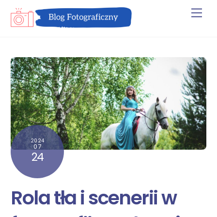
Skip
Men
to
content
2024
07
24
Rola tła i scenerii w