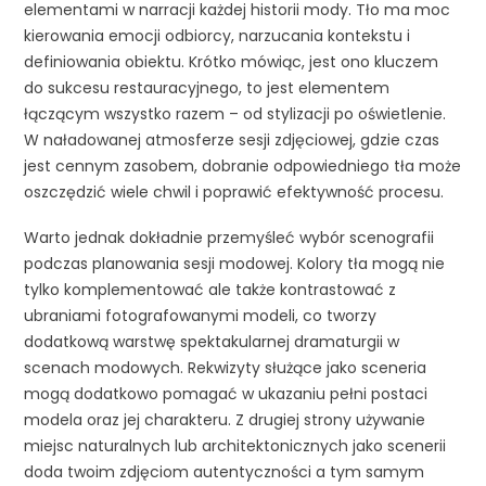
elementami w narracji każdej historii mody. Tło ma moc
kierowania emocji odbiorcy, narzucania kontekstu i
definiowania obiektu. Krótko mówiąc, jest ono kluczem
do sukcesu restauracyjnego, to jest elementem
łączącym wszystko razem – od stylizacji po oświetlenie.
W naładowanej atmosferze sesji zdjęciowej, gdzie czas
jest cennym zasobem, dobranie odpowiedniego tła może
oszczędzić wiele chwil i poprawić efektywność procesu.
Warto jednak dokładnie przemyśleć wybór scenografii
podczas planowania sesji modowej. Kolory tła mogą nie
tylko komplementować ale także kontrastować z
ubraniami fotografowanymi modeli, co tworzy
dodatkową warstwę spektakularnej dramaturgii w
scenach modowych. Rekwizyty służące jako sceneria
mogą dodatkowo pomagać w ukazaniu pełni postaci
modela oraz jej charakteru. Z drugiej strony używanie
miejsc naturalnych lub architektonicznych jako scenerii
doda twoim zdjęciom autentyczności a tym samym