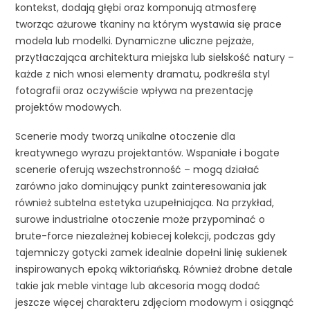
kontekst, dodają głębi oraz komponują atmosferę
tworząc ażurowe tkaniny na którym wystawia się prace
modela lub modelki. Dynamiczne uliczne pejzaże,
przytłaczająca architektura miejska lub sielskość natury –
każde z nich wnosi elementy dramatu, podkreśla styl
fotografii oraz oczywiście wpływa na prezentację
projektów modowych.
Scenerie mody tworzą unikalne otoczenie dla
kreatywnego wyrazu projektantów. Wspaniałe i bogate
scenerie oferują wszechstronność – mogą działać
zarówno jako dominujący punkt zainteresowania jak
również subtelna estetyka uzupełniająca. Na przykład,
surowe industrialne otoczenie może przypominać o
brute-force niezależnej kobiecej kolekcji, podczas gdy
tajemniczy gotycki zamek idealnie dopełni linię sukienek
inspirowanych epoką wiktoriańską. Również drobne detale
takie jak meble vintage lub akcesoria mogą dodać
jeszcze więcej charakteru zdjęciom modowym i osiągnąć