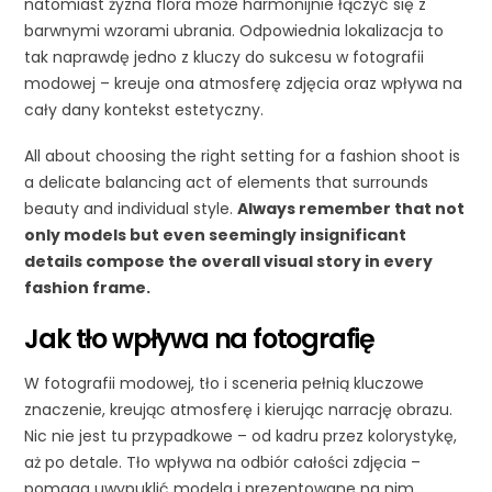
natomiast żyzna flora może harmonijnie łączyć się z
barwnymi wzorami ubrania. Odpowiednia lokalizacja to
tak naprawdę jedno z kluczy do sukcesu w fotografii
modowej – kreuje ona atmosferę zdjęcia oraz wpływa na
cały dany kontekst estetyczny.
All about choosing the right setting for a fashion shoot is
a delicate balancing act of elements that surrounds
beauty and individual style.
Always remember that not
only models but even seemingly insignificant
details compose the overall visual story in every
fashion frame.
Jak tło wpływa na fotografię
W fotografii modowej, tło i sceneria pełnią kluczowe
znaczenie, kreując atmosferę i kierując narrację obrazu.
Nic nie jest tu przypadkowe – od kadru przez kolorystykę,
aż po detale. Tło wpływa na odbiór całości zdjęcia –
pomaga uwypuklić modela i prezentowane na nim