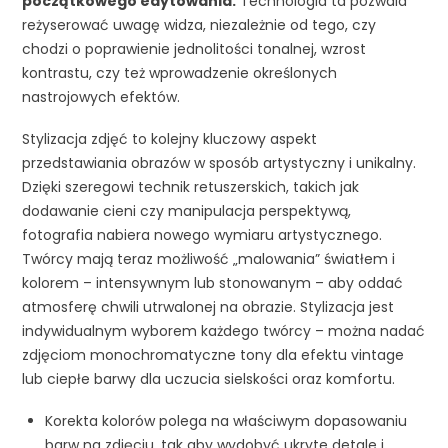
początkowego edytowania.
Technologia ta pozwala
reżyserować uwagę widza, niezależnie od tego, czy
chodzi o poprawienie jednolitości tonalnej, wzrost
kontrastu, czy też wprowadzenie określonych
nastrojowych efektów.
Stylizacja zdjęć to kolejny kluczowy aspekt
przedstawiania obrazów w sposób artystyczny i unikalny.
Dzięki szeregowi technik retuszerskich, takich jak
dodawanie cieni czy manipulacja perspektywą,
fotografia nabiera nowego wymiaru artystycznego.
Twórcy mają teraz możliwość „malowania” światłem i
kolorem – intensywnym lub stonowanym – aby oddać
atmosferę chwili utrwalonej na obrazie. Stylizacja jest
indywidualnym wyborem każdego twórcy – można nadać
zdjęciom monochromatyczne tony dla efektu vintage
lub ciepłe barwy dla uczucia sielskości oraz komfortu.
Korekta kolorów polega na właściwym dopasowaniu
barw na zdjęciu, tak aby wydobyć ukryte detale i